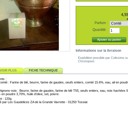
4,55
4
Parfum :
Quantité :
Informations sur la livraison
Expédition possible par Colissimo o
Chronopost
VOIR PLUS
FICHE TECHNIQUE
nts :
omté : Farine de blé, beurre, farine de gaudes, oeufs entiers, comté 15.6%, eau, ail en poudr
ignons-noix : Beurre, farine de gaudes, farine de blé T55, oeufs entiers, eau, noix hachées 
 en poudre 3,70%, huile d'olive, sel, poivre.
et : 120g.
é par Les Gaudelices ZA de la Grande Vavrette - 01250 Tossiat