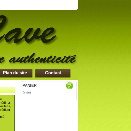
Plan du site
Contact
PANIER
(vide)
us
édit, à
visitées,
grédient
mté,