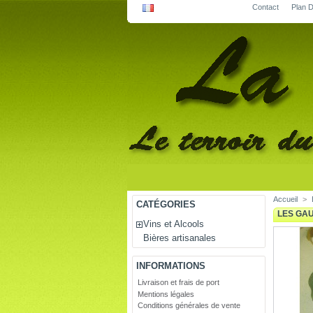
Contact
Plan D
Accueil
>
CATÉGORIES
LES GAU
Vins et Alcools
Bières artisanales
INFORMATIONS
Livraison et frais de port
Mentions légales
Conditions générales de vente