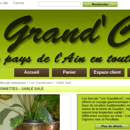
u Site
Favoris
Accueil
Panier
Espace client
Biscuits artisanaux
> Les Gaudinettes – Sablé Salé
DINETTES – SABLÉ SALÉ
Les biscuits "Les Gaudélices", vo
offrent un voyage gastronomique in
base de recettes traditionnelles re
autour de la farine de Gaudes : in
naturel trop longtemps oublié !
Différentes recettes au choix : Co
Oignons-noix et Persillade.
Plus de détails