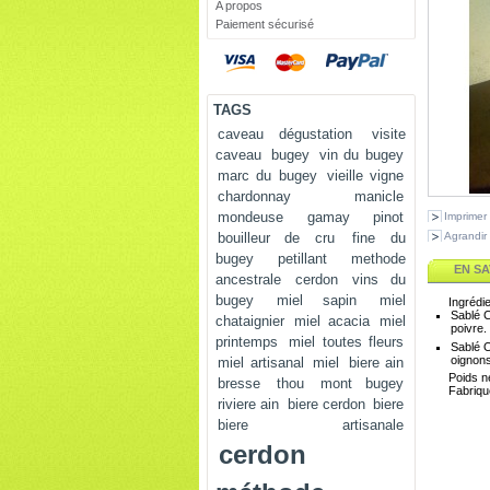
A propos
Paiement sécurisé
TAGS
caveau dégustation
visite
caveau
bugey
vin du bugey
marc du bugey
vieille vigne
chardonnay
manicle
mondeuse
gamay
pinot
Imprimer
Agrandir
bouilleur de cru
fine du
bugey
petillant
methode
EN SA
ancestrale
cerdon
vins du
bugey
miel sapin
miel
Ingrédie
Sablé C
chataignier
miel acacia
miel
poivre.
printemps
miel toutes fleurs
Sablé O
oignons
miel artisanal
miel
biere ain
Poids n
bresse
thou
mont bugey
Fabriqu
riviere ain
biere cerdon
biere
biere artisanale
cerdon