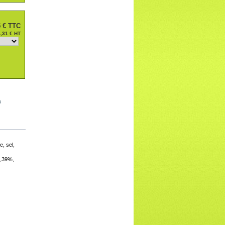
 €
TTC
,31 €
HT
u
e, sel,
5,39%,