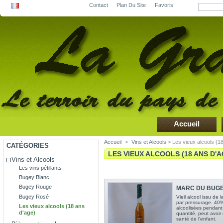
Contact
Plan Du Site
Favoris
Accueil
Accueil
>
Vins et Alcools
> Les vieux alcools (18
CATÉGORIES
LES VIEUX ALCOOLS (18 ANS D'
Vins et Alcools
Les vins pétillants
Bugey Blanc
Bugey Rouge
MARC DU BUGEY 
Bugey Rosé
Vieil alcool issu de 
par pressurage. 40
Les vieux alcools (18 ans
alcoolisées pendant
d'age)
quantité, peut avoi
santé de l'enfant.