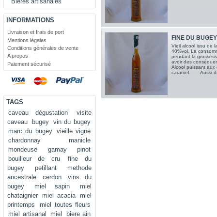
Bières artisanales
INFORMATIONS
Livraison et frais de port
FINE DU BUGEY (
Mentions légales
Vieil alcool issu de 
Conditions générales de vente
40%vol. La consomm
A propos
pendant la grossess
avoir des conséquen
Paiement sécurisé
Alcool puissant aux 
caramel. Aussi disp
TAGS
caveau dégustation
visite
caveau
bugey
vin du bugey
marc du bugey
vieille vigne
chardonnay
manicle
mondeuse
gamay
pinot
bouilleur de cru
fine du
bugey
petillant
methode
ancestrale
cerdon
vins du
bugey
miel sapin
miel
chataignier
miel acacia
miel
printemps
miel toutes fleurs
miel artisanal
miel
biere ain