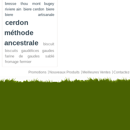
bresse
thou
mont bugey
riviere ain
biere cerdon
biere
biere artisanale
cerdon
méthode
ancestrale
biscuit
biscuits
gaudélices
gaudes
farine de gaudes
sablé
fromage fermier
Promotions
Nouveaux Produits
Meilleures Ventes
Contacte