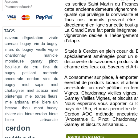
A propos
les sorties Saint Martin du Fresne
Paiement sécurisé
cette ancienne demeure vigneronne
qualité qui privilégie la convivialité
Tous nos produits peuvent êtr
directement en ligne sur cette boutiq
La Grand'Cave fait partie intégran
TAGS
vigneronne dédiée à l'hébergement 
caveau dégustation
visite
d'étape.
caveau
bugey
vin du bugey
marc du bugey
vieille vigne
Située à Cerdon en plein coeur du 
chardonnay
manicle
spécialement aménagée pour un séjou
mondeuse
gamay
pinot
découverte de savoureux produits du 
charme des lieux où, Saveurs et Art 
bouilleur de cru
fine du
bugey
petillant
methode
A consommer sur place, à emporter
ancestrale
cerdon
vins du
éventail de produits locaux et arti
bugey
miel sapin
miel
ancestrale, un rosé pétillant en ferm
chataignier
miel acacia
miel
Vignes, Chardonnay vieilles vignes
printemps
miel toutes fleurs
Gamay Vieilles Vignes, et biscuits a
miel artisanal
miel
biere ain
Nous espérons vous apporter ici l'o
bresse
thou
mont bugey
pays de l'Ain, et vous permettre de v
Cerdon AOC méthode ancestrale, u
riviere ain
biere cerdon
biere
l'Ancestrale ®, Pinot, Chardonnay
biere artisanale
Gamay et biscuits artisanaux...
cerdon
PRODUITS PHARES