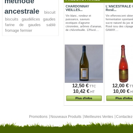
méthode
CHARDONNAY
L'ANCESTRALE ®
ancestrale
VIEILLES...
Rosé...
biscuit
Vin blanc, rondeur et
Vin effervescent obte
biscuits
gaudélices
gaudes
puissance, saveurs
fermentation spontan
exotiques d’agrume
sucre naturel du jus de
farine de gaudes
sablé
citronnées, arômes d’ananas,
Rosé issu des cépag
fromage fermier
de chèvrefeuille. 13%vol....
GAMAY....
12,50 €
12,00 €
TTC
T
10,42 €
10,00 €
HT
H
Plus d'infos
Plus d'infos
Promotions
Nouveaux Produits
Meilleures Ventes
Contacte