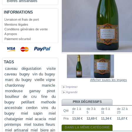
Bières artisanales
INFORMATIONS
Livraison et frais de port
Mentions légales
Conditions générales de vente
A propos
Paiement sécurisé
TAGS
caveau dégustation
visite
caveau
bugey
vin du bugey
marc du bugey
vieille vigne
Afficher toutes les images
chardonnay
manicle
Imprimer
mondeuse
gamay
pinot
Agrandir
bouilleur de cru
fine du
bugey
petillant
methode
PRIX DÉGRESSIFS
ancestrale
cerdon
vins du
de 1 à
de 3 à
de 6 à
de 12 à
Qté
2
5
11
23
bugey
miel sapin
miel
chataignier
miel acacia
miel
Prix
13,50 €
12,69 €
11,34 €
11,07 €
printemps
miel toutes fleurs
DANS LA MÊME CATÉGORIE
miel artisanal
miel
biere ain