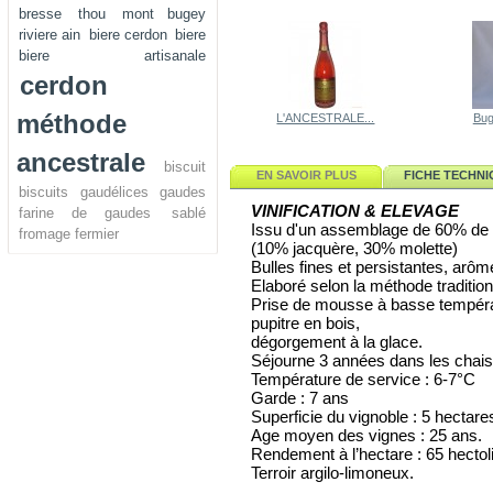
bresse
thou
mont bugey
riviere ain
biere cerdon
biere
biere artisanale
cerdon
méthode
L'ANCESTRALE...
Bug
ancestrale
biscuit
EN SAVOIR PLUS
FICHE TECHNI
biscuits
gaudélices
gaudes
VINIFICATION & ELEVAGE
farine de gaudes
sablé
Issu d'un assemblage de 60% de
fromage fermier
(10% jacquère, 30% molette)
Bulles fines et persistantes, arôme
Elaboré selon la méthode traditi
Prise de mousse à basse tempéra
pupitre en bois,
dégorgement à la glace.
Séjourne 3 années dans les chais
Température de service : 6-7°C
Garde : 7 ans
Superficie du vignoble : 5 hectare
Age moyen des vignes : 25 ans.
Rendement à l’hectare : 65 hectoli
Terroir argilo-limoneux.